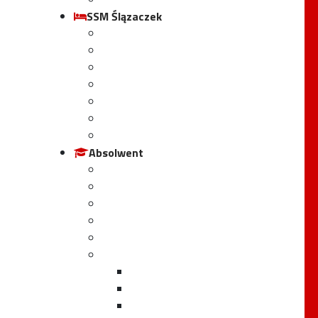
SSM Ślązaczek
Statut schroniska
Regulamin schroniska
Cennik
Koszty zniszczenia mienia
04
RODO
Harmonogram pracy
Galeria
Absolwent
Oferty pracy
Forum absolwenta
Wspomnienia absolwentów
Znani Absolwenci
Tableau absolwentów
Jubileusze Śl.TZN
95-lecie
85-lecie
80-lecie