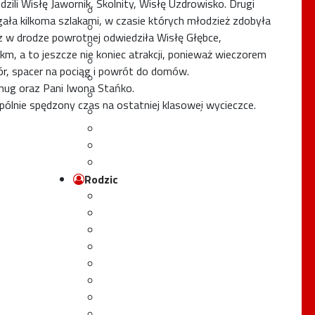
ili Wisłę Jawornik, Skolnity, Wisłę Uzdrowisko. Drugi
Rzecznik Praw Ucznia
gała kilkoma szlakami, w czasie których młodzież zdobyła
Harmonogram dzwonków
az w drodze powrotnej odwiedziła Wisłę Głębce,
Kluby i koła zainteresowań
m, a to jeszcze nie koniec atrakcji, ponieważ wieczorem
Samorząd Uczniowski
gór, spacer na pociąg i powrót do domów.
Psycholog i pedagog szkolny
ug oraz Pani Iwona Stańko.
Pielęgniarka szkolna
lnie spędzony czas na ostatniej klasowej wycieczce.
Sekretariat uczniowski
Formularze do pobrania
Wychowawcy klas
Biblioteka - katalog online
Rodzic
Rada Rodziców
Regulamin Rady Rodziców
Ubezpieczenie 2025/2026
Ubezpieczenie 2024/2025
02
Półmetek - informacja
Wychowanie i profilaktyka
Opieka stomatologiczna
Katowicka Karta Mieszkańca