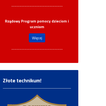
-------------------------------
Rządowy Program pomocy dzieciom i
uczniom
Więcej
-------------------------------
Złote technikum!