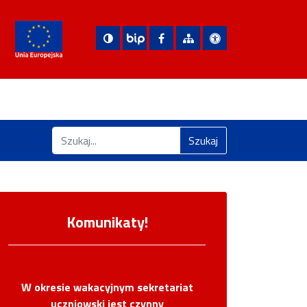
Nasza strona na Facebooku
Zobacz mapę strony
Deklaracja dostępn
Biuletyn Informacji Publicznej
Znajdź na stronie
Szukaj
Komunikaty!
W okresie wakacyjnym sekretariat
uczniowski jest czynny