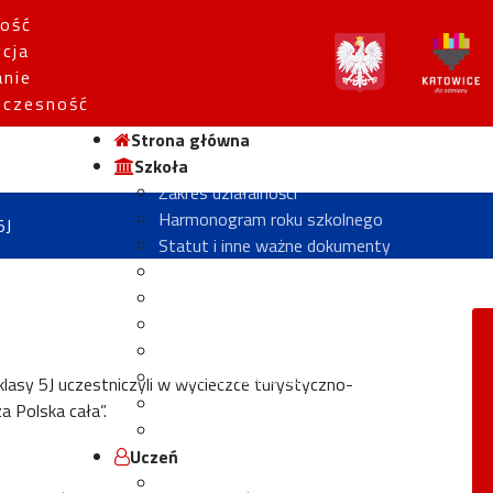
ość
ycja
anie
czesność
Strona główna
Szkoła
Zakres działalności
Harmonogram roku szkolnego
5J
Statut i inne ważne dokumenty
Komisje przedmiotowe
Rada Pedagogiczna
Historia szkoły
Hymn szkoły
Poczet Dyrektorów
klasy 5J uczestniczyli w wycieczce turystyczno-
Izba tradycji
a Polska cała”.
Ochrona danych osobowych
Uczeń
Wykaz podręczników