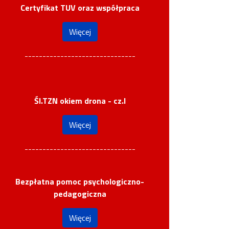
Certyfikat TUV oraz współpraca
Więcej
-------------------------------
Śl.TZN okiem drona - cz.I
Więcej
-------------------------------
Bezpłatna pomoc psychologiczno-
pedagogiczna
Więcej