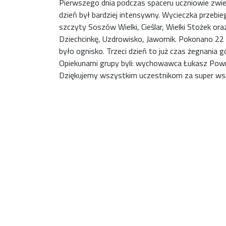
Pierwszego dnia podczas spaceru uczniowie zwiedz
dzień był bardziej intensywny. Wycieczka przebie
szczyty Soszów Wielki, Cieślar, Wielki Stożek or
Dziechcinkę, Uzdrowisko, Jawornik. Pokonano 22 k
było ognisko. Trzeci dzień to już czas żegnania 
Opiekunami grupy byli: wychowawca Łukasz Pown
Dziękujemy wszystkim uczestnikom za super wspó
01