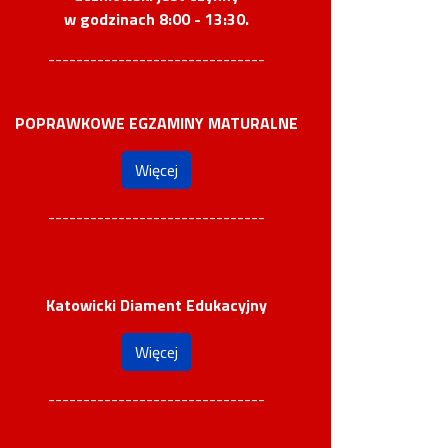
w godzinach 8:00 - 13:30.
-------------------------------
POPRAWKOWE EGZAMINY MATURALNE
Więcej
-------------------------------
Katowicki Diament Edukacyjny
Więcej
-------------------------------