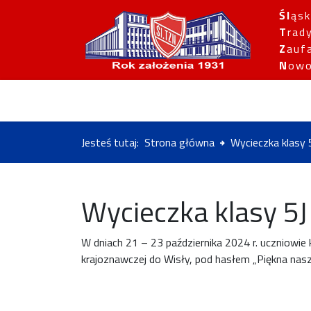
Śl
ąsk
T
rad
Z
auf
N
owo
Jesteś tutaj:
Strona główna
Wycieczka klasy 
Wycieczka klasy 5J
W dniach 21 – 23 października 2024 r. uczniowie 
krajoznawczej do Wisły, pod hasłem „Piękna nasz