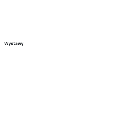
12-A
Wystawy
01W