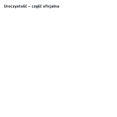
Uroczystość – część oficjalna
01U
02U