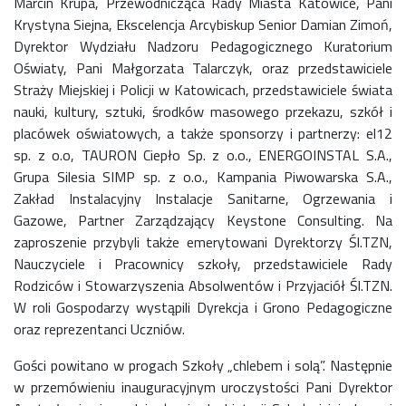
Marcin Krupa, Przewodnicząca Rady Miasta Katowice, Pani
Krystyna Siejna, Ekscelencja Arcybiskup Senior Damian Zimoń,
Dyrektor Wydziału Nadzoru Pedagogicznego Kuratorium
Oświaty, Pani Małgorzata Talarczyk, oraz przedstawiciele
Straży Miejskiej i Policji w Katowicach, przedstawiciele świata
nauki, kultury, sztuki, środków masowego przekazu, szkół i
placówek oświatowych, a także sponsorzy i partnerzy: el12
sp. z o.o, TAURON Ciepło Sp. z o.o., ENERGOINSTAL S.A.,
Grupa Silesia SIMP sp. z o.o., Kampania Piwowarska S.A.,
Zakład Instalacyjny Instalacje Sanitarne, Ogrzewania i
Gazowe, Partner Zarządzający Keystone Consulting. Na
zaproszenie przybyli także emerytowani Dyrektorzy Śl.TZN,
Nauczyciele i Pracownicy szkoły, przedstawiciele Rady
Rodziców i Stowarzyszenia Absolwentów i Przyjaciół Śl.TZN.
W roli Gospodarzy wystąpili Dyrekcja i Grono Pedagogiczne
oraz reprezentanci Uczniów.
Gości powitano w progach Szkoły „chlebem i solą”. Następnie
w przemówieniu inauguracyjnym uroczystości Pani Dyrektor