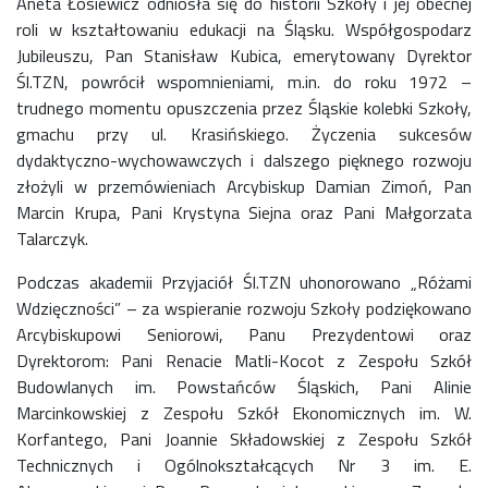
Aneta Łosiewicz odniosła się do historii Szkoły i jej obecnej
roli w kształtowaniu edukacji na Śląsku. Współgospodarz
Jubileuszu, Pan Stanisław Kubica, emerytowany Dyrektor
Śl.TZN, powrócił wspomnieniami, m.in. do roku 1972 –
trudnego momentu opuszczenia przez Śląskie kolebki Szkoły,
gmachu przy ul. Krasińskiego. Życzenia sukcesów
dydaktyczno-wychowawczych i dalszego pięknego rozwoju
złożyli w przemówieniach Arcybiskup Damian Zimoń, Pan
Marcin Krupa, Pani Krystyna Siejna oraz Pani Małgorzata
Talarczyk.
Podczas akademii Przyjaciół Śl.TZN uhonorowano „Różami
Wdzięczności” – za wspieranie rozwoju Szkoły podziękowano
Arcybiskupowi Seniorowi, Panu Prezydentowi oraz
Dyrektorom: Pani Renacie Matli-Kocot z Zespołu Szkół
Budowlanych im. Powstańców Śląskich, Pani Alinie
Marcinkowskiej z Zespołu Szkół Ekonomicznych im. W.
Korfantego, Pani Joannie Składowskiej z Zespołu Szkół
Technicznych i Ogólnokształcących Nr 3 im. E.