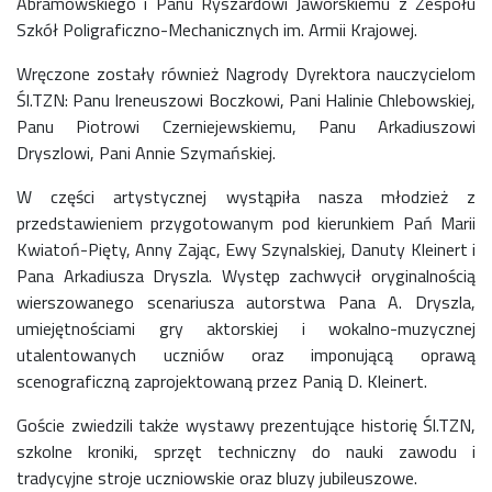
Abramowskiego i Panu Ryszardowi Jaworskiemu z Zespołu
Szkół Poligraficzno-Mechanicznych im. Armii Krajowej.
Wręczone zostały również Nagrody Dyrektora nauczycielom
Śl.TZN: Panu Ireneuszowi Boczkowi, Pani Halinie Chlebowskiej,
Panu Piotrowi Czerniejewskiemu, Panu Arkadiuszowi
Dryszlowi, Pani Annie Szymańskiej.
W części artystycznej wystąpiła nasza młodzież z
przedstawieniem przygotowanym pod kierunkiem Pań Marii
Kwiatoń-Pięty, Anny Zając, Ewy Szynalskiej, Danuty Kleinert i
Pana Arkadiusza Dryszla. Występ zachwycił oryginalnością
wierszowanego scenariusza autorstwa Pana A. Dryszla,
umiejętnościami gry aktorskiej i wokalno-muzycznej
utalentowanych uczniów oraz imponującą oprawą
scenograficzną zaprojektowaną przez Panią D. Kleinert.
Goście zwiedzili także wystawy prezentujące historię Śl.TZN,
szkolne kroniki, sprzęt techniczny do nauki zawodu i
tradycyjne stroje uczniowskie oraz bluzy jubileuszowe.