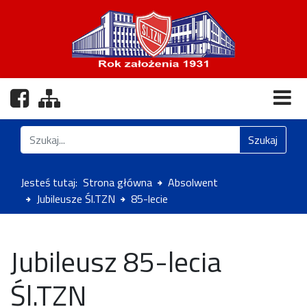
Nasz profil na Facebooku
Zobacz mapę strony
Znajdź na stronie
Szukaj
Jesteś tutaj:
Strona główna
Absolwent
Jubileusze Śl.TZN
85-lecie
Jubileusz 85-lecia
Śl.TZN