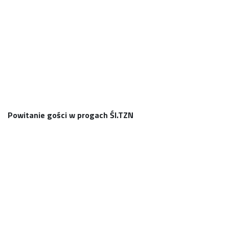
06M
Powitanie gości w progach Śl.TZN
01P