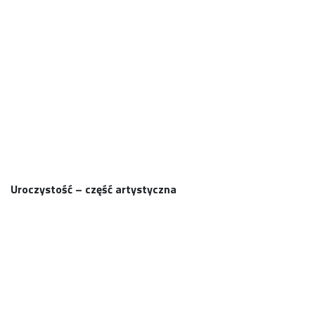
17U
18U
Uroczystość – część artystyczna