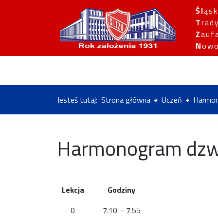
Śl
ąsk
T
rad
Z
auf
N
owo
Jesteś tutaj:
Strona główna
Uczeń
Harmo
Harmonogram dz
Lekcja
Godziny
0
7.10 – 7.55