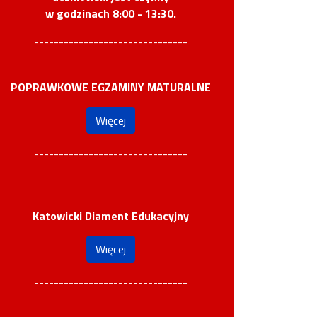
w godzinach 8:00 - 13:30.
-------------------------------
POPRAWKOWE EGZAMINY MATURALNE
Więcej
-------------------------------
Katowicki Diament Edukacyjny
Więcej
-------------------------------