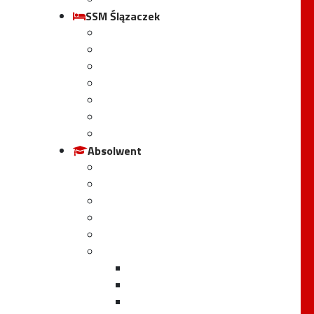
SSM Ślązaczek
Statut schroniska
Regulamin schroniska
Cennik
Koszty zniszczenia mienia
RODO
Harmonogram pracy
Galeria
Absolwent
Oferty pracy
Forum absolwenta
Wspomnienia absolwentów
Znani Absolwenci
Tableau absolwentów
Jubileusze Śl.TZN
95-lecie
85-lecie
80-lecie