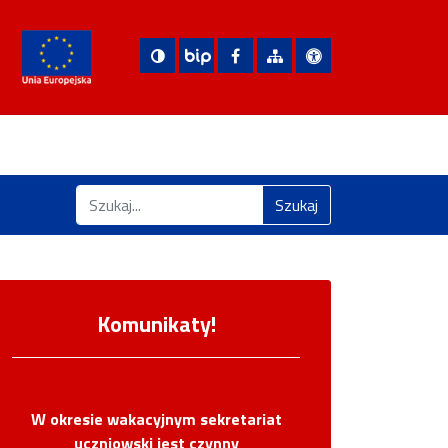
Nasza strona na Facebooku
Zobacz mapę strony
Deklaracja dostępn
Biuletyn Informacji Publicznej
Znajdź na stronie
Szukaj
Komunikaty!
W okresie wakacyjnym sekretariat
uczniowski jest czynny