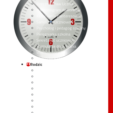
Rzecznik Praw Ucznia
Harmonogram dzwonków
Kluby i koła zainteresowań
Samorząd Uczniowski
Psycholog i pedagog szkolny
Pielęgniarka szkolna
Sekretariat uczniowski
Formularze do pobrania
Wychowawcy klas
Biblioteka - katalog online
Rodzic
Rada Rodziców
Regulamin Rady Rodziców
Ubezpieczenie 2025/2026
Ubezpieczenie 2024/2025
Półmetek - informacja
Wychowanie i profilaktyka
Opieka stomatologiczna
Katowicka Karta Mieszkańca