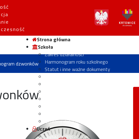
ość
ycja
anie
czesność
Strona główna
Szkoła
Zakres działalności
Harmonogram roku szkolnego
nogram dzwonków
Statut i inne ważne dokumenty
Komisje przedmiotowe
Rada Pedagogiczna
wonków
Historia szkoły
Hymn szkoły
Poczet Dyrektorów
Izba tradycji
Ochrona danych osobowych
Uczeń
Wykaz podręczników