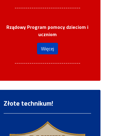
-------------------------------
Rządowy Program pomocy dzieciom i
uczniom
Więcej
-------------------------------
Złote technikum!