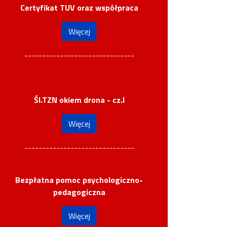
Certyfikat TUV oraz współpraca
Więcej
-------------------------------
Śl.TZN okiem drona - cz.I
Więcej
-------------------------------
Bezpłatna pomoc psychologiczno-
pedagogiczna
Więcej