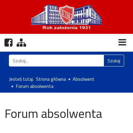
Nasz profil na Facebooku
Zobacz mapę strony
Znajdź na stronie
Szukaj
Jesteś tutaj:
Strona główna
Absolwent
Forum absolwenta
Forum absolwenta