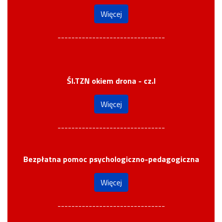
Więcej
-------------------------------
Śl.TZN okiem drona - cz.I
Więcej
-------------------------------
Bezpłatna pomoc psychologiczno-pedagogiczna
Więcej
-------------------------------