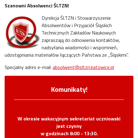
Szanowni Absolwenci Śl.TZN!
Dyrekcja Śl.TZN i Stowarzyszenie
Absolwentów i Przyjaciół Śląskich
Technicznych Zakładów Naukowych
zapraszają do odnowienia kontaktów,
nadsyłania wiadomości i wspomnień,
udostępniania materiałów łączących Państwa ze „Śląskimi”.
Specjalny adres e-mail:
absolwent@sltzn.katowice.pl
Komunikaty!
W okresie wakacyjnym sekretariat uczniowski
jest czynny
w godzinach 8:00 - 13:30.