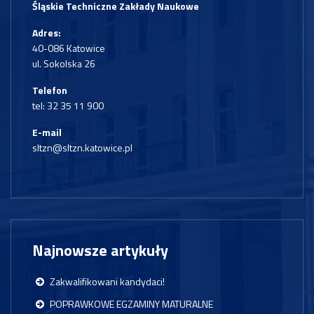
Śląskie Techniczne Zakłady Naukowe
Adres:
40-086 Katowice
ul. Sokolska 26
Telefon
tel:
32 35 11 900
E-mail
sltzn@sltzn.katowice.pl
Najnowsze artykuły
Zakwalifikowani kandydaci!
POPRAWKOWE EGZAMINY MATURALNE