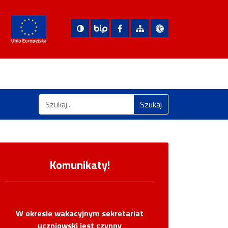
Nasza strona na Facebooku
Zobacz mapę strony
Deklaracja dostępn
Biuletyn Informacji Publicznej
Znajdź na stronie
Szukaj
Komunikaty!
W okresie wakacyjnym sekretariat
uczniowski jest czynny