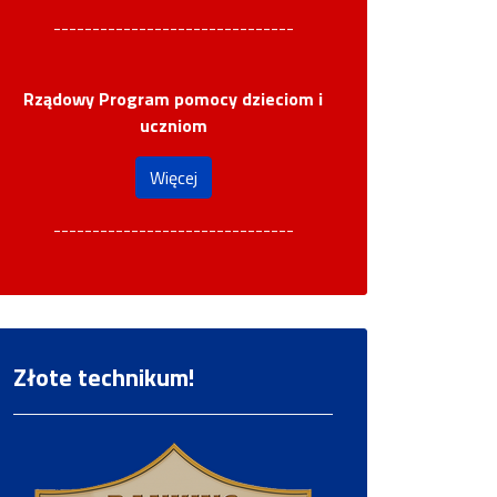
-------------------------------
Rządowy Program pomocy dzieciom i
uczniom
Więcej
-------------------------------
Złote technikum!