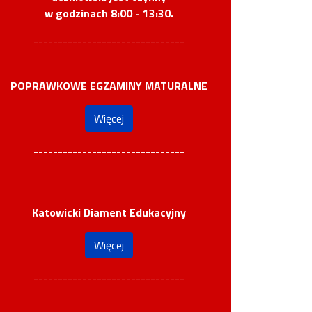
w godzinach 8:00 - 13:30.
-------------------------------
POPRAWKOWE EGZAMINY MATURALNE
Więcej
-------------------------------
Katowicki Diament Edukacyjny
Więcej
-------------------------------