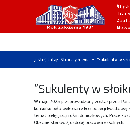
Śl
ąsk
T
rad
Z
auf
N
owo
Jesteś tutaj:
Strona główna
“Sukulenty w sło
“Sukulenty w słoik
W maju 2025 przeprowadzony został przez Panią 
konkursu było wykonanie kompozycji kwiatowej 
temat pielęgnacji roślin doniczkowych. Prace z
Obecnie stanowią ozdobę pracowni szkolnych.