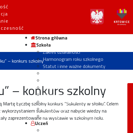
ość
ycja
anie
czesność
Strona główna
Szkoła
Zakres działalności
Harmonogram roku szkolnego
iku” – konkurs szkolny
Statut i inne ważne dokumenty
Komisje przedmiotowe
Rada Pedagogiczna
u” – konkurs szkolny
Historia szkoły
Hymn szkoły
Poczet Dyrektorów
Martę Łyczbę szkolny konkurs “Sukulenty w słoiku”. Celem
Izba tradycji
z wykorzystaniem sukulentów oraz nabycie wiedzy na
Ochrona danych osobowych
ostały zaprezentowane na wystawie w szkolnym holu.
Uczeń
Wykaz podręczników