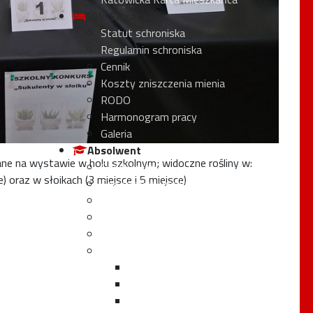
SSM Ślązaczek
Statut schroniska
Regulamin schroniska
Cennik
Koszty zniszczenia mienia
RODO
Harmonogram pracy
Galeria
Absolwent
ane na wystawie w holu szkolnym; widoczne rośliny w:
Oferty pracy
e) oraz w słoikach (3 miejsce i 5 miejsce)
Forum absolwenta
Wspomnienia absolwentów
Znani Absolwenci
Tableau absolwentów
Jubileusze Śl.TZN
95-lecie
85-lecie
80-lecie