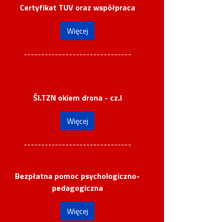
Certyfikat TUV oraz współpraca
Więcej
-------------------------------
Śl.TZN okiem drona - cz.I
Więcej
-------------------------------
Bezpłatna pomoc psychologiczno-
pedagogiczna
Więcej