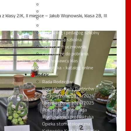
Rzecznik Praw Ucznia
Harmonogram dzwonków
z klasy 2IK, II miejsce – Jakub Wojnowski, klasa 2B, III
Kluby i koła zainteresowań
Samorząd Uczniowski
Psycholog i pedagog szkolny
Pielęgniarka szkolna
Sekretariat uczniowski
Formularze do pobrania
Wychowawcy klas
Biblioteka - katalog online
Rodzic
Rada Rodziców
Regulamin Rady Rodziców
Ubezpieczenie 2025/2026
Ubezpieczenie 2024/2025
Półmetek - informacja
Wychowanie i profilaktyka
Opieka stomatologiczna
Katowicka Karta Mieszkańca