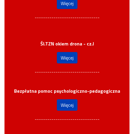
Więcej
-------------------------------
Śl.TZN okiem drona - cz.I
Więcej
-------------------------------
Bezpłatna pomoc psychologiczno-pedagogiczna
Więcej
-------------------------------