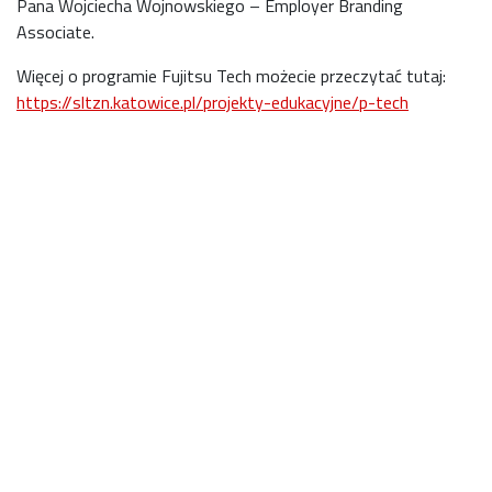
Pana Wojciecha Wojnowskiego – Employer Branding
Associate.
Więcej o programie Fujitsu Tech możecie przeczytać tutaj:
https://sltzn.katowice.pl/projekty-edukacyjne/p-tech
01