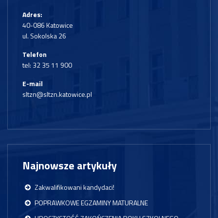
Adres:
40-086 Katowice
ul. Sokolska 26
Telefon
tel:
32 35 11 900
E-mail
sltzn@sltzn.katowice.pl
Najnowsze artykuły
Zakwalifikowani kandydaci!
POPRAWKOWE EGZAMINY MATURALNE