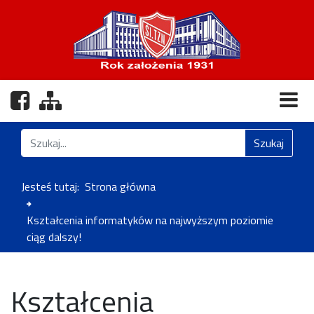
Nasz profil na Facebooku
Zobacz mapę strony
Znajdź na stronie
Szukaj
Jesteś tutaj:
Strona główna
Kształcenia informatyków na najwyższym poziomie
ciąg dalszy!
Kształcenia