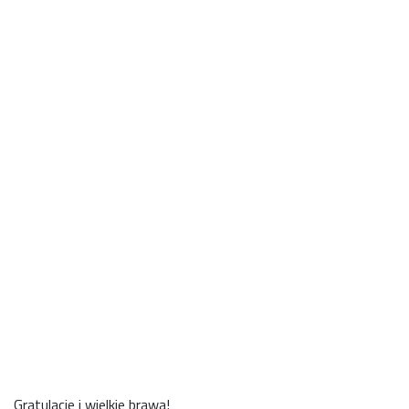
2
3
Gratulacje i wielkie brawa!