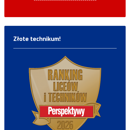
-------------------------------
Złote technikum!