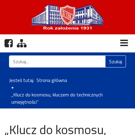
Nasz profil na Facebooku
Zobacz mapę strony
Znajdź na stronie
Szukaj
Jesteś tutaj:
Strona główna
„Klucz do kosmosu, kluczem do technicznych
umiejętności”
„Klucz do kosmosu,