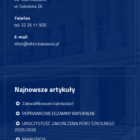
ul. Sokolska 26
Telefon
tel:
32 35 11 900
E-mail
sltzn@sltzn.katowice.pl
Najnowsze artykuły
Zakwalifikowani kandydaci!
POPRAWKOWE EGZAMINY MATURALNE
UROCZYSTOŚĆ ZAKOŃCZENIA ROKU SZKOLNEGO
2025/2026
REKRUTACJA