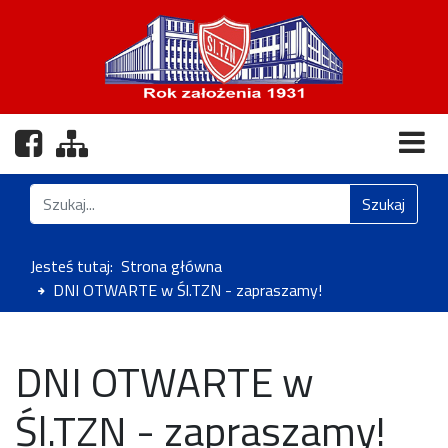
Nasz profil na Facebooku
Zobacz mapę strony
Znajdź na stronie
Szukaj
Jesteś tutaj:
Strona główna
DNI OTWARTE w Śl.TZN - zapraszamy!
DNI OTWARTE w
Śl.TZN - zapraszamy!