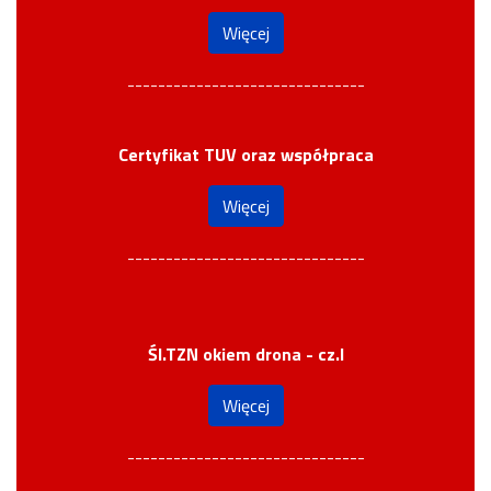
Więcej
-------------------------------
Certyfikat TUV oraz współpraca
Więcej
-------------------------------
Śl.TZN okiem drona - cz.I
Więcej
-------------------------------