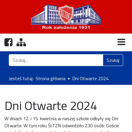
Nasz profil na Facebooku
Zobacz mapę strony
Znajdź na stronie
Szukaj
Jesteś tutaj:
Strona główna
Dni Otwarte 2024
Dni Otwarte 2024
W dniach 12. i 15. kwietnia w naszej szkole odbyły się Dni
Otwarte. W tym roku Śl.TZN odwiedziło 230 osób. Goście