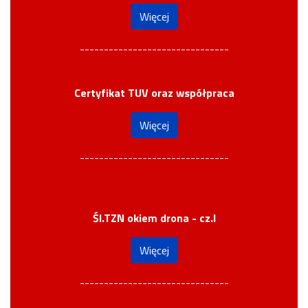
Więcej
-------------------------------
Certyfikat TUV oraz współpraca
Więcej
-------------------------------
Śl.TZN okiem drona - cz.I
Więcej
-------------------------------