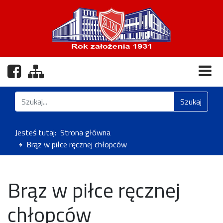
Nasz profil na Facebooku
Zobacz mapę strony
Znajdź na stronie
Szukaj
Jesteś tutaj:
Strona główna
Brąz w piłce ręcznej chłopców
Brąz w piłce ręcznej
chłopców