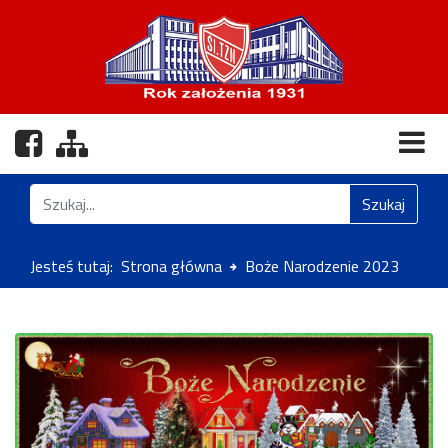
Nasz profil na Facebooku
Zobacz mapę strony
Znajdź na stronie
Szukaj
Jesteś tutaj:
Strona główna
Boże Narodzenie 2023