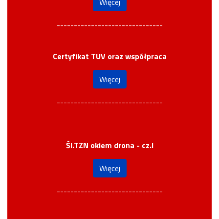
Więcej
-------------------------------
Certyfikat TUV oraz współpraca
Więcej
-------------------------------
Śl.TZN okiem drona - cz.I
Więcej
-------------------------------