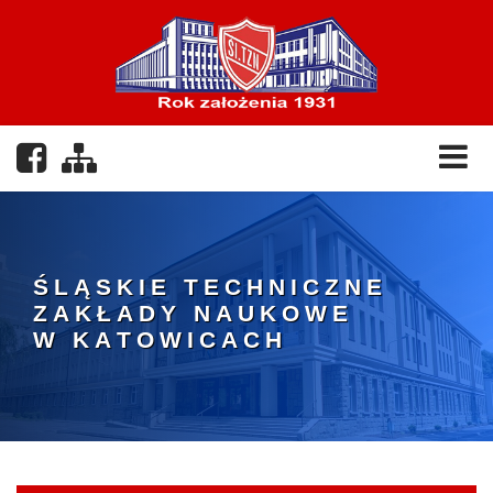
Nasz profil na Facebooku
Zobacz mapę strony
Ś
L
Ą
S
K
I
E
T
E
C
H
N
I
C
Z
N
E
Z
A
K
Ł
A
D
Y
N
A
U
K
O
W
E
W
K
A
T
O
W
I
C
A
C
H