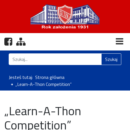
Nasz profil na Facebooku
Zobacz mapę strony
Znajdź na stronie
Szukaj
Jesteś tutaj:
Strona główna
„Learn-A-Thon Competition”
„Learn-A-Thon
Competition”