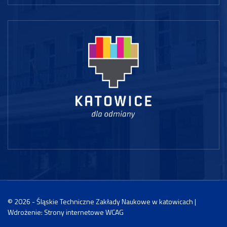
© 2026 - Śląskie Techniczne Zakłady Naukowe w katowicach |
Wdrożenie:
Strony internetowe WCAG