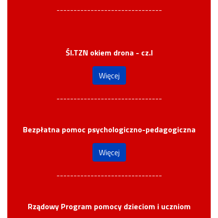
-------------------------------
Śl.TZN okiem drona - cz.I
Więcej
-------------------------------
Bezpłatna pomoc psychologiczno-pedagogiczna
Więcej
-------------------------------
Rządowy Program pomocy dzieciom i uczniom