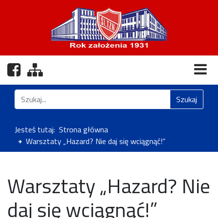
Nasz profil na Facebooku
Zobacz mapę strony
Znajdź na stronie
Szukaj
Jesteś tutaj:
Strona główna
Warsztaty „Hazard? Nie daj się wciągnąć!”
Warsztaty „Hazard? Nie
daj się wciągnąć!”