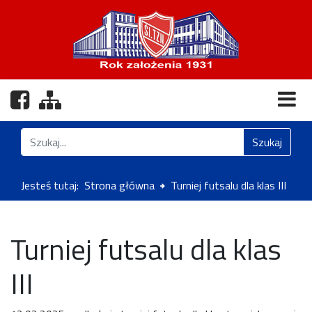
Nasz profil na Facebooku
Zobacz mapę strony
Znajdź na stronie
Szukaj
Jesteś tutaj:
Strona główna
Turniej futsalu dla klas III
Turniej futsalu dla klas
III