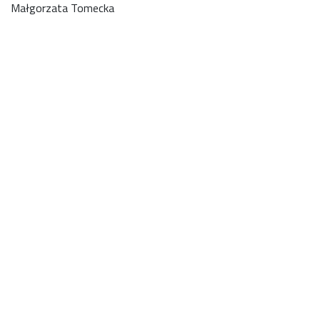
Małgorzata Tomecka
01
02