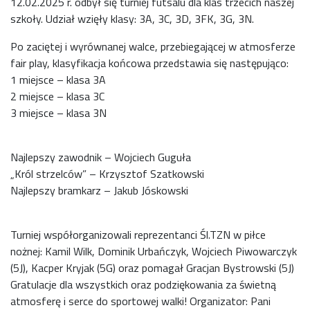
12.02.2025 r. odbył się turniej futsalu dla klas trzecich naszej
szkoły. Udział wzięły klasy: 3A, 3C, 3D, 3FK, 3G, 3N.
Po zaciętej i wyrównanej walce, przebiegającej w atmosferze
fair play, klasyfikacja końcowa przedstawia się następująco:
1 miejsce – klasa 3A
2 miejsce – klasa 3C
3 miejsce – klasa 3N
Najlepszy zawodnik – Wojciech Guguła
„Król strzelców” – Krzysztof Szatkowski
Najlepszy bramkarz – Jakub Jóskowski
Turniej współorganizowali reprezentanci Śl.TZN w piłce
nożnej: Kamil Wilk, Dominik Urbańczyk, Wojciech Piwowarczyk
(5J), Kacper Kryjak (5G) oraz pomagał Gracjan Bystrowski (5J)
Gratulacje dla wszystkich oraz podziękowania za świetną
atmosferę i serce do sportowej walki! Organizator: Pani