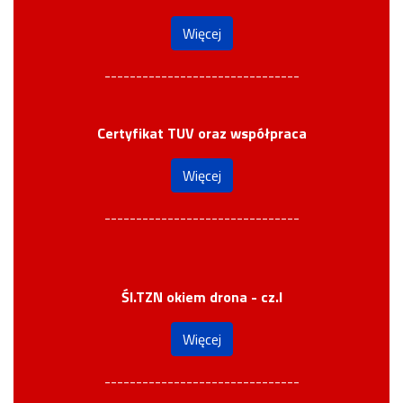
Więcej
-------------------------------
Certyfikat TUV oraz współpraca
Więcej
-------------------------------
Śl.TZN okiem drona - cz.I
Więcej
-------------------------------