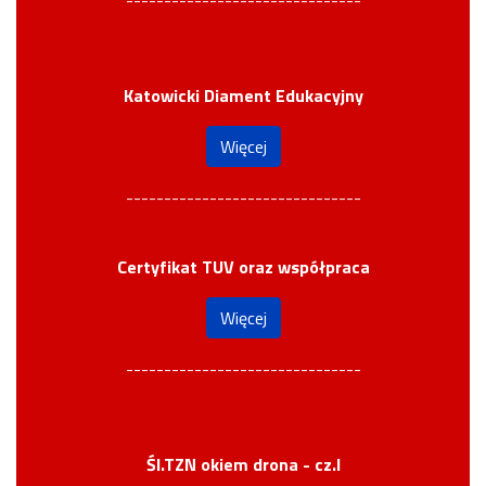
-------------------------------
Katowicki Diament Edukacyjny
Więcej
-------------------------------
Certyfikat TUV oraz współpraca
Więcej
-------------------------------
Śl.TZN okiem drona - cz.I