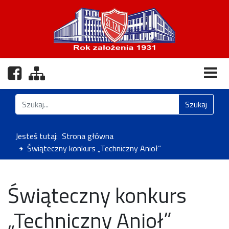
Nasz profil na Facebooku
Zobacz mapę strony
Znajdź na stronie
Szukaj
Jesteś tutaj:
Strona główna
Świąteczny konkurs „Techniczny Anioł”
Świąteczny konkurs
„Techniczny Anioł”