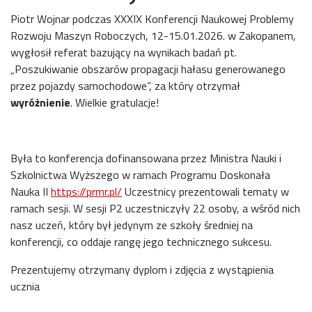
Piotr Wojnar podczas XXXIX Konferencji Naukowej Problemy
Rozwoju Maszyn Roboczych, 12-15.01.2026. w Zakopanem,
wygłosił referat bazujący na wynikach badań pt.
„Poszukiwanie obszarów propagacji hałasu generowanego
przez pojazdy samochodowe”, za który otrzymał
wyróżnienie
. Wielkie gratulacje!
Była to konferencja dofinansowana przez Ministra Nauki i
Szkolnictwa Wyższego w ramach Programu Doskonała
Nauka II
https://prmr.pl/
Uczestnicy prezentowali tematy w
ramach sesji. W sesji P2 uczestniczyły 22 osoby, a wśród nich
nasz uczeń, który był jedynym ze szkoły średniej na
konferencji, co oddaje rangę jego technicznego sukcesu.
Prezentujemy otrzymany dyplom i zdjęcia z wystąpienia
ucznia