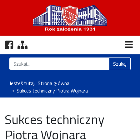
Nasz profil na Facebooku
Zobacz mapę strony
Znajdź na stronie
Szukaj
Jesteś tutaj:
Strona główna
Sukces techniczny Piotra Wojnara
Sukces techniczny
Piotra Wojnara