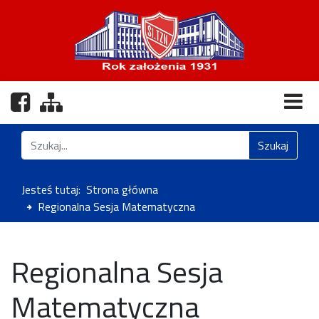
Nasz profil na Facebooku
Zobacz mapę strony
Znajdź na stronie
Szukaj
Jesteś tutaj:
Strona główna
Regionalna Sesja Matematyczna
Regionalna Sesja
Matematyczna