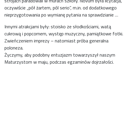
strojach paradowali w murach szkoły. Novum była licytacja,
oczywiście „pół żartem, pól serio”, m.in. od dodatkowego
nieprzygotowania po wymianę pytania na sprawdzianie …
Innymi atrakcjami były: stoisko ze słodkościami, watą
cukrową i popcornem, występ muzyczny, pamiątkowe fotki.
Zwieńczeniem imprezy – natomiast próba generalna
poloneza.
Życzymy, aby podobny entuzjazm towarzyszył naszym
Maturzystom w maju, podczas egzaminów dojrzałości.
01