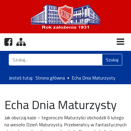
Nasz profil na Facebooku
Zobacz mapę strony
Znajdź na stronie
Szukaj
Jesteś tutaj:
Strona główna
Echa Dnia Maturzysty
Echa Dnia Maturzysty
Jak obyczaj każe – tegoroczni Maturzyści obchodzili 6 lutego
na wesoło Dzień Maturzysty. Przebierańcy w fantastycznych